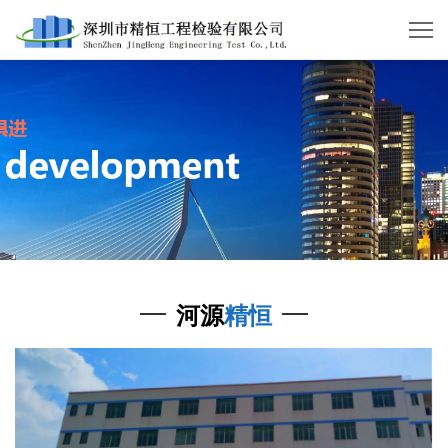
河源
精恒