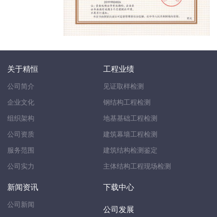
关于精恒
工程业绩
公司简介
见证取样检测
企业文化
钢结构工程检测
组织架构
地基基础工程检测
公司资质
建筑幕墙工程检测
服务范围
建筑结构检测鉴定
公司实力
主体结构工程现场检测
新闻资讯
下载中心
公司新闻
公司发展