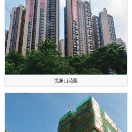
悦澜山花园